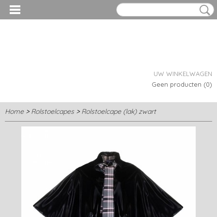
UW WINKELWAGEN
Geen producten
(0)
Home
>
Rolstoelcapes
>
Rolstoelcape (lak) zwart